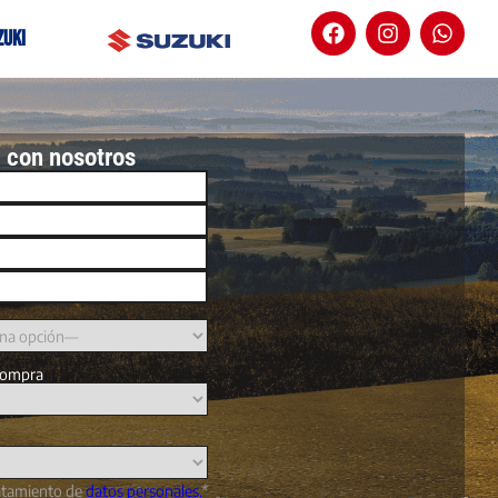
zuki
 con nosotros
compra
ratamiento de
datos personales.
*