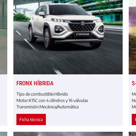
FRONX HÍBRIDA
S
Tipo de combustible:
Híbrido
Mo
Motor:
K15C con 4 cilindros y 16 válvulas
Nu
Transmisión:
Mecánica/Automática
Me
Ficha técnica