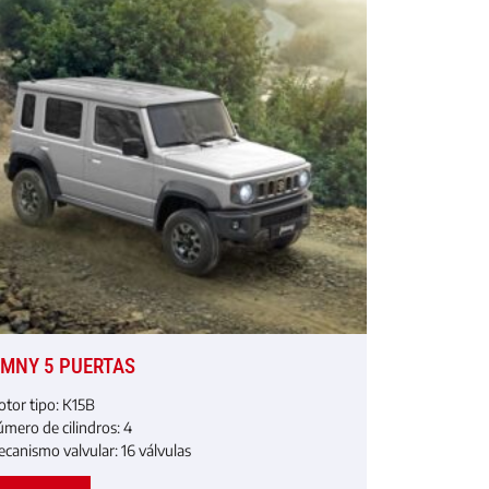
IMNY 5 PUERTAS
tor tipo:
K15B
́mero de cilindros:
4
canismo valvular: 16
válvulas