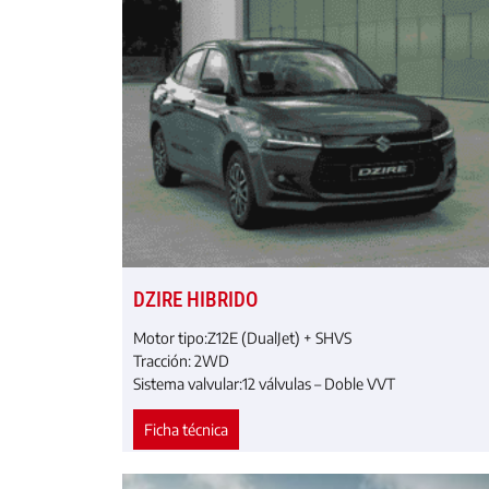
DZIRE HIBRIDO
Motor tipo:
Z12E (DualJet) + SHVS
Tracción:
2WD
Sistema valvular:
12 válvulas – Doble VVT
Ficha técnica