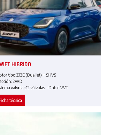
WIFT HIBRIDO
tor tipo:
Z12E (DualJet) + SHVS
acción:
2WD
stema valvular:
12 válvulas – Doble VVT
Ficha técnica