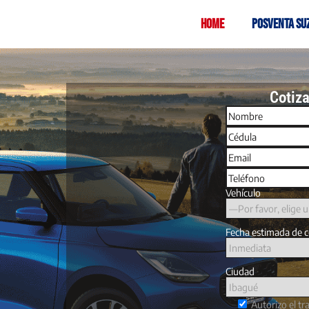
Home
Posventa Su
Cotiza
Vehículo
Fecha estimada de 
Ciudad
Autorizo el t