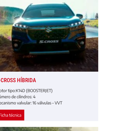
-CROSS HÍBRIDA
tor tipo:
K14D (BOOSTERJET)
́mero de cilindros:
4
canismo valvular:
16 válvulas – VVT
Ficha técnica