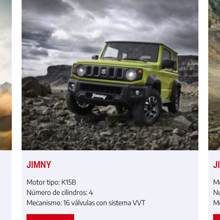
JIMNY
J
Motor tipo:
K15B
Mo
Número de cilindros:
4
Nu
Mecanismo:
16 válvulas con sistema VVT
Me