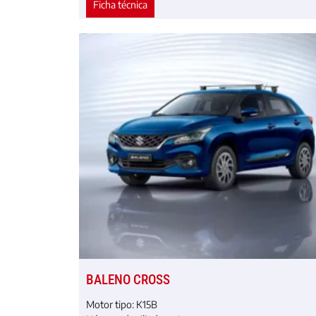
Ficha técnica
BALENO CROSS
Motor tipo:
K15B